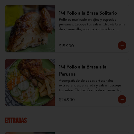
1/4 Pollo a la Brasa Solitario
Pollo es marinado en ajíes y especias 
peruanas. Escoge tus salsas Chickú: Crema 
de ají amarillo, rocoto o chimichurri. 
(Imagen referencial, puede cambiar).
$15.900
1/4 Pollo a la Brasa a la
Peruana
Acompañado de papas artesanales 
extragrandes, ensalada y salsas. Escoge 
tus salsas Chickú: Crema de ají amarillo, 
rocoto o chimichurri. (Imagen referencial, 
$26.900
puede cambiar).
ENTRADAS