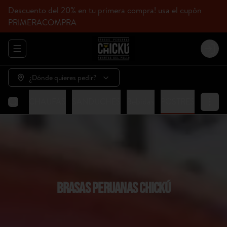
Descuento del 20% en tu primera compra! usa el cupòn
PRIMERACOMPRA
Abrir menu de navegación
Login
¿Dónde quieres pedir?
HICKÚ
CHAUFAS
SANDUCHES
Bebidas
POSTRES
BRASAS PERUANAS CHICKÚ