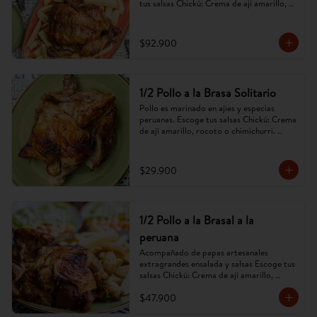
tus salsas Chickú: Crema de ají amarillo, 
rocoto o chimichurri. (Imagen referencial, 
puede cambiar).
$92.900
1/2 Pollo a la Brasa Solitario
Pollo es marinado en ajíes y especias 
peruanas. Escoge tus salsas Chickú: Crema 
de ají amarillo, rocoto o chimichurri. 
(Imagen referencial, puede cambiar).
$29.900
1/2 Pollo a la Brasal a la
peruana
Acompañado de papas artesanales 
extragrandes ensalada y salsas Escoge tus 
salsas Chickú: Crema de ají amarillo, 
rocoto o chimichurri. (Imagen referencial, 
$47.900
puede cambiar).