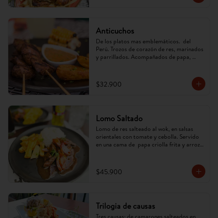
Anticuchos
De los platos mas emblemáticos.  del 
Perú. Trozos de corazón de res, marinados 
y parrillados. Acompañados de papa, 
mazorca y ají anticuchero. (Imagen 
referencial, puede cambiar)
$32.900
Lomo Saltado
Lomo de res salteado al wok, en salsas 
orientales con tomate y cebolla. Servido 
en una cama de  papa criolla frita y arroz. 
(Imagen referencial, puede cambiar).
$45.900
Trilogia de causas
Tres causas; de camarones salteados en 