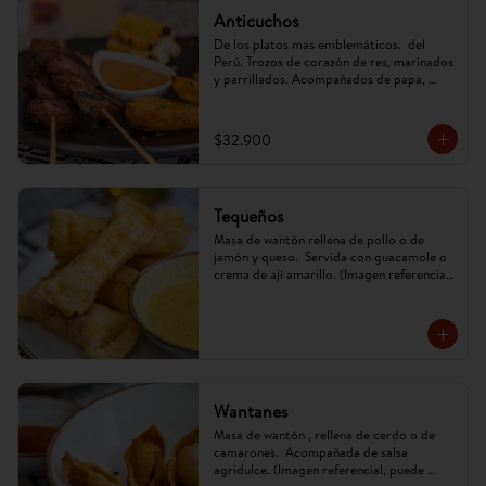
Anticuchos
De los platos mas emblemáticos.  del 
Perú. Trozos de corazón de res, marinados 
y parrillados. Acompañados de papa, 
mazorca y ají anticuchero. (Imagen 
referencial, puede cambiar)
$32.900
Tequeños
Masa de wantón rellena de pollo o de 
jamón y queso.  Servida con guacamole o 
crema de ají amarillo. (Imagen referencial, 
puede cambiar)
Wantanes
Masa de wantón , rellena de cerdo o de 
camarones.  Acompañada de salsa 
agridulce. (Imagen referencial, puede 