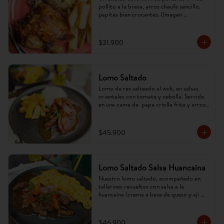
pollito a la brasa, arroz chaufa sencillo, 
papitas bien crocantes. (Imagen 
referencial, puede cambiar).
$31.900
Lomo Saltado
Lomo de res salteado al wok, en salsas 
orientales con tomate y cebolla. Servido 
en una cama de  papa criolla frita y arroz. 
(Imagen referencial, puede cambiar).
$45.900
Lomo Saltado Salsa Huancaína
Nuestro lomo saltado, acompañado en 
tallarines revueltos con salsa a la 
huancaína (crema a base de queso y ají 
amarillo). (Imagen referencial, puede 
cambiar).
$46.900