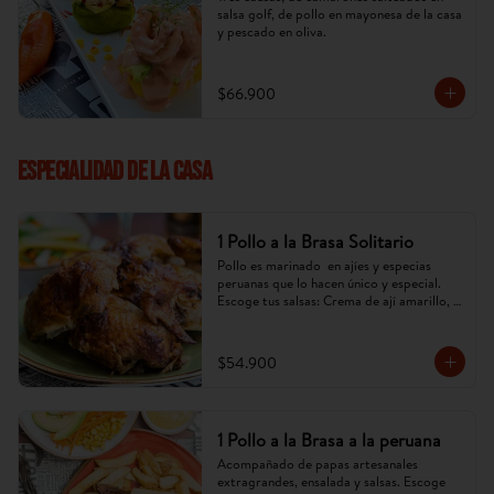
salsa golf, de pollo en mayonesa de la casa 
y pescado en oliva.
$66.900
ESPECIALIDAD DE LA CASA
1 Pollo a la Brasa Solitario
Pollo es marinado  en ajíes y especias 
peruanas que lo hacen único y especial. 
Escoge tus salsas: Crema de ají amarillo, 
rocoto,chimichurri. (Imagen referencial, 
puede cambiar).
$54.900
1 Pollo a la Brasa a la peruana
Acompañado de papas artesanales 
extragrandes, ensalada y salsas. Escoge 