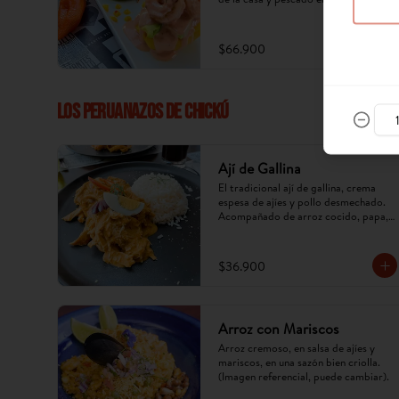
$66.900
LOS PERUANAZOS DE CHICKÚ
Ají de Gallina
El tradicional ají de gallina, crema 
espesa de ajíes y pollo desmechado. 
Acompañado de arroz cocido, papa, 
huevo y aceituna. (Imagen referencial, 
puede cambiar).
$36.900
Arroz con Mariscos
Arroz cremoso, en salsa de ajíes y 
mariscos, en una sazón bien criolla. 
(Imagen referencial, puede cambiar).