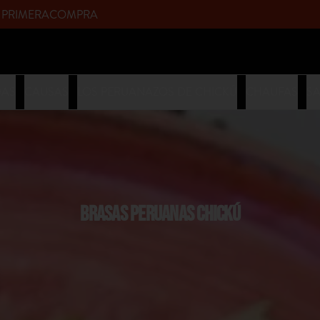
upòn PRIMERACOMPRA
DAS
CAUSAS
LOS PERUANAZOS DE CHICKÚ
CHAUFAS
S
BRASAS PERUANAS CHICKÚ