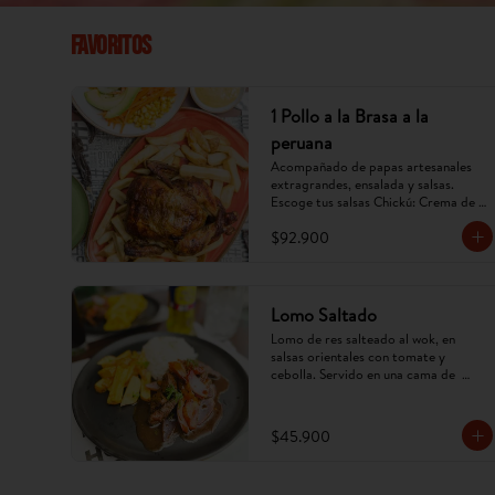
Favoritos
1 Pollo a la Brasa a la
peruana
Acompañado de papas artesanales 
extragrandes, ensalada y salsas. 
Escoge tus salsas Chickú: Crema de 
ají amarillo, rocoto o chimichurri. 
$92.900
(Imagen referencial, puede cambiar).
Lomo Saltado
Lomo de res salteado al wok, en 
salsas orientales con tomate y 
cebolla. Servido en una cama de  
papa criolla frita y arroz. (Imagen 
referencial, puede cambiar).
$45.900