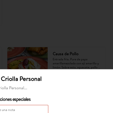
Causa de Pollo
Entrada fría. Pure de papa 
amarillamezclada con ají amarillo y 
limón. Sobre esta, aguacate, pollo 
con mayonesa de la casa. (Imagen 
referencial, puede cambiar).
Criolla Personal
$30.900
iolla Personal...
ciones especiales