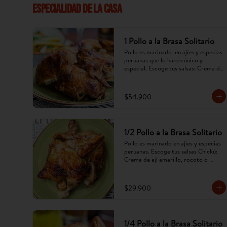
ESPECIALIDAD DE LA CASA
1 Pollo a la Brasa Solitario
Pollo es marinado  en ajíes y especias 
peruanas que lo hacen único y 
especial. Escoge tus salsas: Crema de 
ají amarillo, rocoto,chimichurri. 
(Imagen referencial, puede cambiar).
$54.900
1/2 Pollo a la Brasa Solitario
Pollo es marinado en ajíes y especias 
peruanas. Escoge tus salsas Chickú: 
Crema de ají amarillo, rocoto o 
chimichurri. (Imagen referencial, 
puede cambiar).
$29.900
1/4 Pollo a la Brasa Solitario