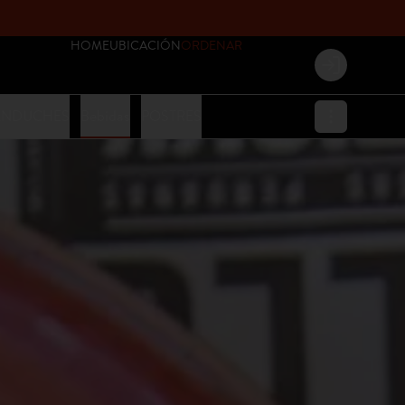
HOME
UBICACIÓN
ORDENAR
Login
ANDUCHES
Bebidas
POSTRES