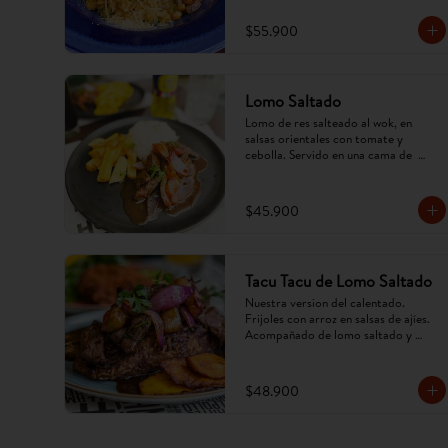
$55.900
Lomo Saltado
Lomo de res salteado al wok, en 
salsas orientales con tomate y 
cebolla. Servido en una cama de  
papa criolla frita y arroz. (Imagen 
referencial, puede cambiar).
$45.900
Tacu Tacu de Lomo Saltado
Nuestra version del calentado. 
Frijoles con arroz en salsas de ajíes. 
Acompañado de lomo saltado y 
tajadas. (Imagen referencial, puede 
cambiar).
$48.900