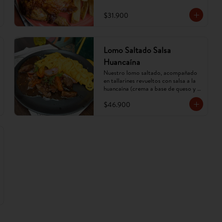
$31.900
Lomo Saltado Salsa
Huancaína
Nuestro lomo saltado, acompañado 
en tallarines revueltos con salsa a la 
huancaína (crema a base de queso y 
ají amarillo). (Imagen referencial, 
$46.900
puede cambiar).