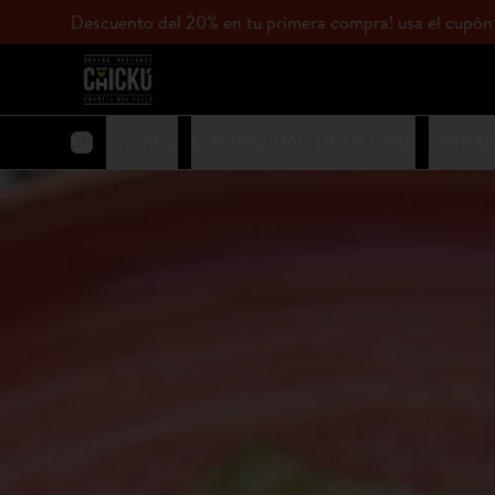
Descuento del 20% en tu primera compra! usa el c
Favoritos
ESPECIALIDAD DE LA CASA
ENTRA