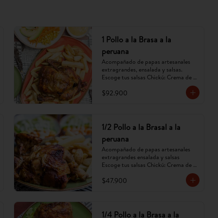
1 Pollo a la Brasa a la
peruana
Acompañado de papas artesanales 
extragrandes, ensalada y salsas. 
Escoge tus salsas Chickú: Crema de 
ají amarillo, rocoto o chimichurri. 
$92.900
(Imagen referencial, puede cambiar).
1/2 Pollo a la Brasal a la
peruana
Acompañado de papas artesanales 
extragrandes ensalada y salsas 
Escoge tus salsas Chickú: Crema de 
ají amarillo, rocoto o chimichurri. 
$47.900
(Imagen referencial, puede cambiar).
1/4 Pollo a la Brasa a la