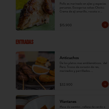
Pollo es marinado en ajíes y especias 
peruanas. Escoge tus salsas Chickú: 
Crema de ají amarillo, rocoto o 
chimichurri. (Imagen referencial, 
puede cambiar).
$15.900
ENTRADAS
Anticuchos
De los platos mas emblemáticos.  del 
Perú. Trozos de corazón de res, 
marinados y parrillados. 
Acompañados de papa, mazorca y ají 
anticuchero. (Imagen referencial, 
puede cambiar)
$32.900
Wantanes
Masa de wantón , rellena de cerdo o 