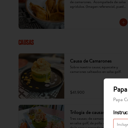
de camarones.  Acompañada de salsa 
agridulce. (Imagen referencial, puede 
cambiar) x 5 u.
CAUSAS
Causa de Camarones
Sobre nuestra causa; aguacate y 
camarones salteados en salsa golf.
Papa 
$41.900
Papa Cr
Instruc
Trilogia de causas
Tres causas; de camarones salteados 
en salsa golf, de pollo en mayonesa 
de la casa y pescado en oliva.