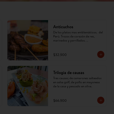
Anticuchos
De los platos mas emblemáticos.  del 
Perú. Trozos de corazón de res, 
marinados y parrillados. 
Acompañados de papa, mazorca y ají 
anticuchero. (Imagen referencial, 
puede cambiar)
$32.900
Trilogia de causas
Tres causas; de camarones salteados 
en salsa golf, de pollo en mayonesa 
de la casa y pescado en oliva.
$66.900