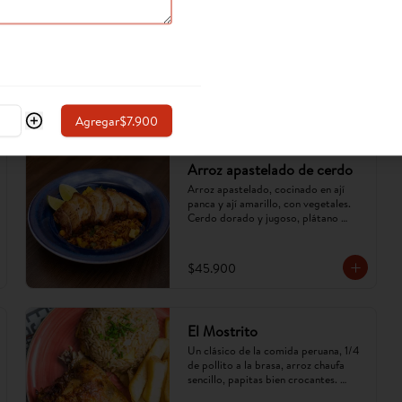
Agregar
$7.900
Arroz apastelado de cerdo
Arroz apastelado, cocinado en ají 
panca y ají amarillo, con vegetales. 
Cerdo dorado y jugoso, plátano 
maduro en cubos. Sabor criollo, 
intenso y reconfortante.
$45.900
El Mostrito
Un clásico de la comida peruana, 1/4 
de pollito a la brasa, arroz chaufa 
sencillo, papitas bien crocantes. 
(Imagen referencial, puede cambiar).