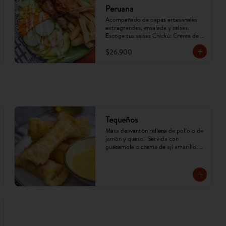
Peruana
Acompañado de papas artesanales 
extragrandes, ensalada y salsas. 
Escoge tus salsas Chickú: Crema de 
ají amarillo, rocoto o chimichurri. 
$26.900
(Imagen referencial, puede cambiar).
Tequeños
Masa de wantón rellena de pollo o de 
jamón y queso.  Servida con 
guacamole o crema de ají amarillo. 
(Imagen referencial, puede cambiar)