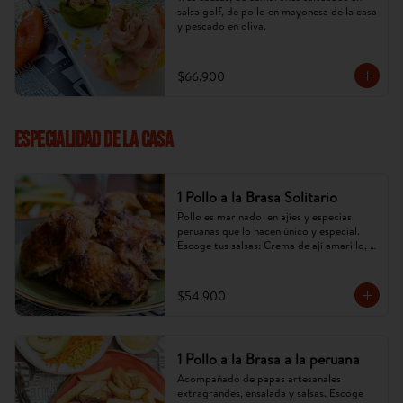
salsa golf, de pollo en mayonesa de la casa 
y pescado en oliva.
$66.900
ESPECIALIDAD DE LA CASA
1 Pollo a la Brasa Solitario
Pollo es marinado  en ajíes y especias 
peruanas que lo hacen único y especial. 
Escoge tus salsas: Crema de ají amarillo, 
rocoto,chimichurri. (Imagen referencial, 
puede cambiar).
$54.900
1 Pollo a la Brasa a la peruana
Acompañado de papas artesanales 
extragrandes, ensalada y salsas. Escoge 