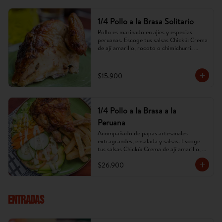
1/4 Pollo a la Brasa Solitario
Pollo es marinado en ajíes y especias 
peruanas. Escoge tus salsas Chickú: Crema 
de ají amarillo, rocoto o chimichurri. 
(Imagen referencial, puede cambiar).
$15.900
1/4 Pollo a la Brasa a la
Peruana
Acompañado de papas artesanales 
extragrandes, ensalada y salsas. Escoge 
tus salsas Chickú: Crema de ají amarillo, 
rocoto o chimichurri. (Imagen referencial, 
$26.900
puede cambiar).
ENTRADAS