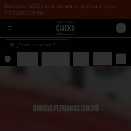
Descuento del 20% en tu primera compra! usa el cupòn
PRIMERACOMPRA
Abrir menu de navegación
Login
¿Dónde quieres pedir?
HICKÚ
CHAUFAS
SANDUCHES
Bebidas
POSTRES
BRASAS PERUANAS CHICKÚ