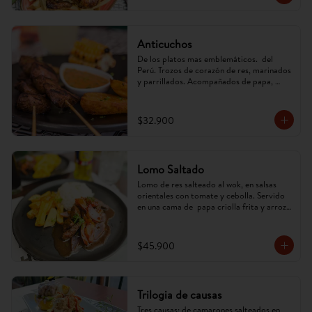
Anticuchos
De los platos mas emblemáticos.  del 
Perú. Trozos de corazón de res, marinados 
y parrillados. Acompañados de papa, 
mazorca y ají anticuchero. (Imagen 
referencial, puede cambiar)
$32.900
Lomo Saltado
Lomo de res salteado al wok, en salsas 
orientales con tomate y cebolla. Servido 
en una cama de  papa criolla frita y arroz. 
(Imagen referencial, puede cambiar).
$45.900
Trilogia de causas
Tres causas; de camarones salteados en 