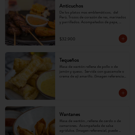
Anticuchos
De los platos mas emblemáticos.  del 
Perú. Trozos de corazón de res, marinados 
y parrillados. Acompañados de papa, 
mazorca y ají anticuchero. (Imagen 
referencial, puede cambiar)
$32.900
Tequeños
Masa de wantón rellena de pollo o de 
jamón y queso.  Servida con guacamole o 
crema de ají amarillo. (Imagen referencial, 
puede cambiar)
Wantanes
Masa de wantón , rellena de cerdo o de 
camarones.  Acompañada de salsa 
agridulce. (Imagen referencial, puede 