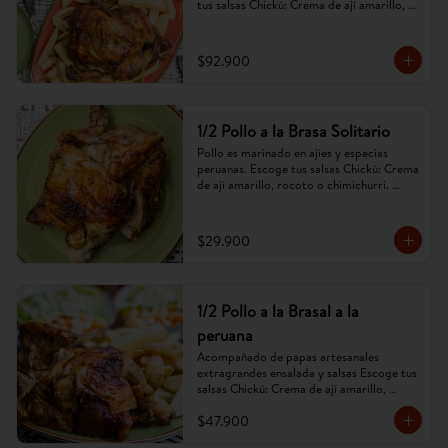
tus salsas Chickú: Crema de ají amarillo, 
rocoto o chimichurri. (Imagen referencial, 
puede cambiar).
$92.900
1/2 Pollo a la Brasa Solitario
Pollo es marinado en ajíes y especias 
peruanas. Escoge tus salsas Chickú: Crema 
de ají amarillo, rocoto o chimichurri. 
(Imagen referencial, puede cambiar).
$29.900
1/2 Pollo a la Brasal a la
peruana
Acompañado de papas artesanales 
extragrandes ensalada y salsas Escoge tus 
salsas Chickú: Crema de ají amarillo, 
rocoto o chimichurri. (Imagen referencial, 
$47.900
puede cambiar).