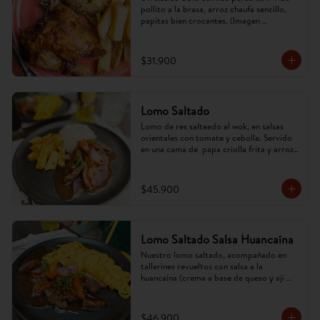
pollito a la brasa, arroz chaufa sencillo, 
papitas bien crocantes. (Imagen 
referencial, puede cambiar).
$31.900
Lomo Saltado
Lomo de res salteado al wok, en salsas 
orientales con tomate y cebolla. Servido 
en una cama de  papa criolla frita y arroz. 
(Imagen referencial, puede cambiar).
$45.900
Lomo Saltado Salsa Huancaína
Nuestro lomo saltado, acompañado en 
tallarines revueltos con salsa a la 
huancaína (crema a base de queso y ají 
amarillo). (Imagen referencial, puede 
cambiar).
$46.900