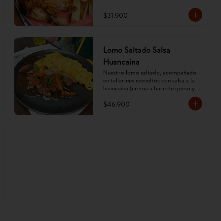
$31.900
Lomo Saltado Salsa
Huancaína
Nuestro lomo saltado, acompañado 
en tallarines revueltos con salsa a la 
huancaína (crema a base de queso y 
ají amarillo). (Imagen referencial, 
$46.900
puede cambiar).