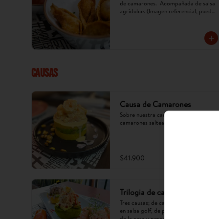
de camarones.  Acompañada de salsa 
agridulce. (Imagen referencial, puede 
cambiar) x 5 u.
CAUSAS
Causa de Camarones
Sobre nuestra causa; aguacate y 
camarones salteados en salsa golf.
$41.900
Trilogia de causas
Tres causas; de camarones salteados 
en salsa golf, de pollo en mayonesa 
de la casa y pescado en oliva.