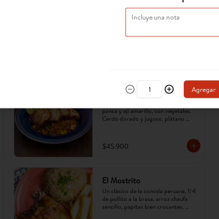
Agregar
Arroz apastelado de cerdo
Arroz apastelado, cocinado en ají 
panca y ají amarillo, con vegetales. 
Cerdo dorado y jugoso, plátano 
maduro en cubos. Sabor criollo, 
intenso y reconfortante.
$45.900
El Mostrito
Un clásico de la comida peruana, 1/4 
de pollito a la brasa, arroz chaufa 
sencillo, papitas bien crocantes. 
(Imagen referencial, puede cambiar).