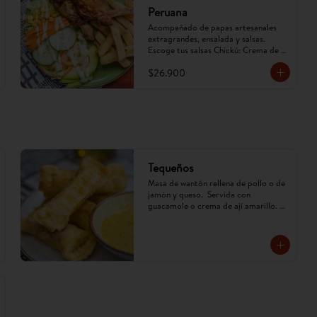
Peruana
Acompañado de papas artesanales 
extragrandes, ensalada y salsas. 
Escoge tus salsas Chickú: Crema de 
ají amarillo, rocoto o chimichurri. 
$26.900
(Imagen referencial, puede cambiar).
Tequeños
Masa de wantón rellena de pollo o de 
jamón y queso.  Servida con 
guacamole o crema de ají amarillo. 
(Imagen referencial, puede cambiar)