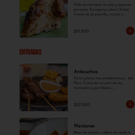
Pollo es marinado en ajíes y especias 
peruanas. Escoge tus salsas Chickú: 
Crema de ají amarillo, rocoto o 
chimichurri. (Imagen referencial, 
puede cambiar).
$15.900
ENTRADAS
Anticuchos
De los platos mas emblemáticos.  del 
Perú. Trozos de corazón de res, 
marinados y parrillados. 
Acompañados de papa, mazorca y ají 
anticuchero. (Imagen referencial, 
puede cambiar)
$32.900
Wantanes
Masa de wantón , rellena de cerdo o 