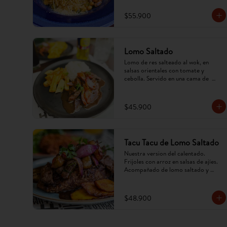
$55.900
Lomo Saltado
Lomo de res salteado al wok, en 
salsas orientales con tomate y 
cebolla. Servido en una cama de  
papa criolla frita y arroz. (Imagen 
referencial, puede cambiar).
$45.900
Tacu Tacu de Lomo Saltado
Nuestra version del calentado. 
Frijoles con arroz en salsas de ajíes. 
Acompañado de lomo saltado y 
tajadas. (Imagen referencial, puede 
cambiar).
$48.900