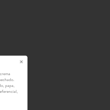
Close
, crema
smechado.
o, papa,
eferencial,