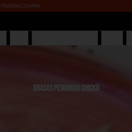
upòn PRIMERACOMPRA
DAS
CAUSAS
LOS PERUANAZOS DE CHICKÚ
CHAUFAS
S
BRASAS PERUANAS CHICKÚ