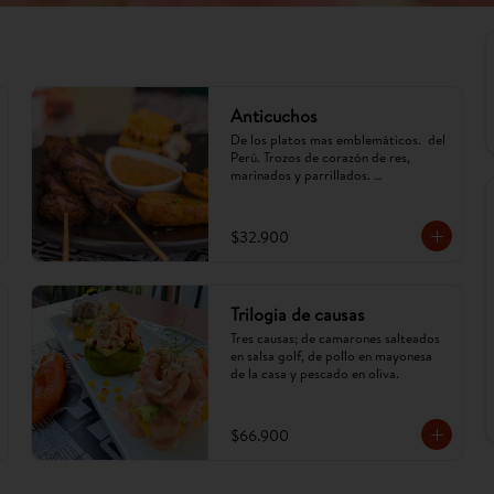
Anticuchos
De los platos mas emblemáticos.  del 
Perú. Trozos de corazón de res, 
marinados y parrillados. 
Acompañados de papa, mazorca y ají 
anticuchero. (Imagen referencial, 
puede cambiar)
$32.900
Trilogia de causas
Tres causas; de camarones salteados 
en salsa golf, de pollo en mayonesa 
de la casa y pescado en oliva.
$66.900