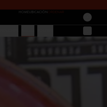
HOME
UBICACIÓN
ORDENAR
Login
ANDUCHES
Bebidas
POSTRES