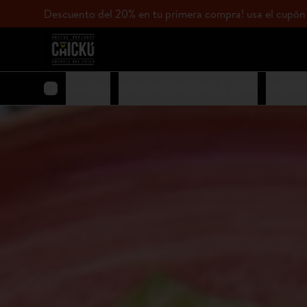
Descuento del 20% en tu primera compra! usa el c
Favoritos
ESPECIALIDAD DE LA CASA
ENTRA