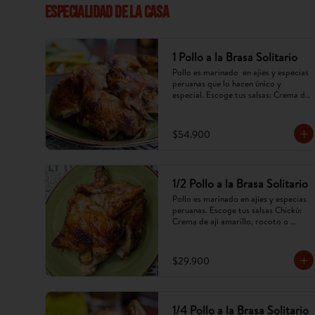
ESPECIALIDAD DE LA CASA
1 Pollo a la Brasa Solitario
Pollo es marinado  en ajíes y especias 
peruanas que lo hacen único y 
especial. Escoge tus salsas: Crema de 
ají amarillo, rocoto,chimichurri. 
(Imagen referencial, puede cambiar).
$54.900
1/2 Pollo a la Brasa Solitario
Pollo es marinado en ajíes y especias 
peruanas. Escoge tus salsas Chickú: 
Crema de ají amarillo, rocoto o 
chimichurri. (Imagen referencial, 
puede cambiar).
$29.900
1/4 Pollo a la Brasa Solitario