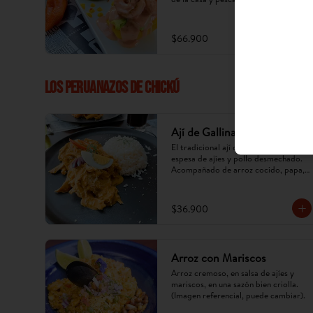
$66.900
LOS PERUANAZOS DE CHICKÚ
Ají de Gallina
El tradicional ají de gallina, crema 
espesa de ajíes y pollo desmechado. 
Acompañado de arroz cocido, papa, 
huevo y aceituna. (Imagen referencial, 
puede cambiar).
$36.900
Arroz con Mariscos
Arroz cremoso, en salsa de ajíes y 
mariscos, en una sazón bien criolla. 
(Imagen referencial, puede cambiar).