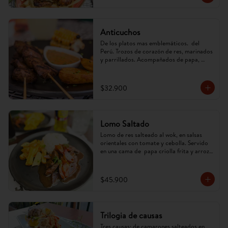
Anticuchos
De los platos mas emblemáticos.  del 
Perú. Trozos de corazón de res, marinados 
y parrillados. Acompañados de papa, 
mazorca y ají anticuchero. (Imagen 
referencial, puede cambiar)
$32.900
Lomo Saltado
Lomo de res salteado al wok, en salsas 
orientales con tomate y cebolla. Servido 
en una cama de  papa criolla frita y arroz. 
(Imagen referencial, puede cambiar).
$45.900
Trilogia de causas
Tres causas; de camarones salteados en 