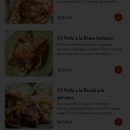
tus salsas Chickú: Crema de ají amarillo, 
rocoto o chimichurri. (Imagen referencial, 
puede cambiar).
$92.900
1/2 Pollo a la Brasa Solitario
Pollo es marinado en ajíes y especias 
peruanas. Escoge tus salsas Chickú: Crema 
de ají amarillo, rocoto o chimichurri. 
(Imagen referencial, puede cambiar).
$29.900
1/2 Pollo a la Brasal a la
peruana
Acompañado de papas artesanales 
extragrandes ensalada y salsas Escoge tus 
salsas Chickú: Crema de ají amarillo, 
rocoto o chimichurri. (Imagen referencial, 
$47.900
puede cambiar).