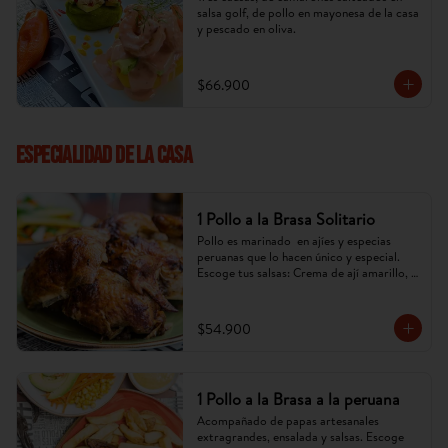
salsa golf, de pollo en mayonesa de la casa 
y pescado en oliva.
$66.900
ESPECIALIDAD DE LA CASA
1 Pollo a la Brasa Solitario
Pollo es marinado  en ajíes y especias 
peruanas que lo hacen único y especial. 
Escoge tus salsas: Crema de ají amarillo, 
rocoto,chimichurri. (Imagen referencial, 
puede cambiar).
$54.900
1 Pollo a la Brasa a la peruana
Acompañado de papas artesanales 
extragrandes, ensalada y salsas. Escoge 