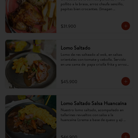
pollito a la brasa, arroz chaufa sencillo, 
papitas bien crocantes. (Imagen 
referencial, puede cambiar).
$31.900
Lomo Saltado
Lomo de res salteado al wok, en salsas 
orientales con tomate y cebolla. Servido 
en una cama de  papa criolla frita y arroz. 
(Imagen referencial, puede cambiar).
$45.900
Lomo Saltado Salsa Huancaína
Nuestro lomo saltado, acompañado en 
tallarines revueltos con salsa a la 
huancaína (crema a base de queso y ají 
amarillo). (Imagen referencial, puede 
cambiar).
$46.900