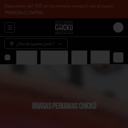
Descuento del 20% en tu primera compra! usa el cupòn
PRIMERACOMPRA
Abrir menu de navegación
Login
¿Dónde quieres pedir?
HICKÚ
CHAUFAS
SANDUCHES
Bebidas
POSTRES
BRASAS PERUANAS CHICKÚ