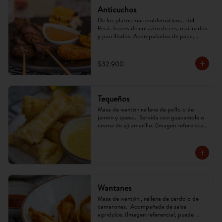
Anticuchos
De los platos mas emblemáticos.  del 
Perú. Trozos de corazón de res, marinados 
y parrillados. Acompañados de papa, 
mazorca y ají anticuchero. (Imagen 
referencial, puede cambiar)
$32.900
Tequeños
Masa de wantón rellena de pollo o de 
jamón y queso.  Servida con guacamole o 
crema de ají amarillo. (Imagen referencial, 
puede cambiar)
Wantanes
Masa de wantón , rellena de cerdo o de 
camarones.  Acompañada de salsa 
agridulce. (Imagen referencial, puede 