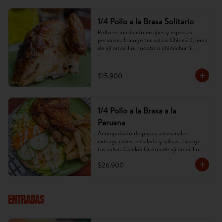
1/4 Pollo a la Brasa Solitario
Pollo es marinado en ajíes y especias 
peruanas. Escoge tus salsas Chickú: Crema 
de ají amarillo, rocoto o chimichurri. 
(Imagen referencial, puede cambiar).
$15.900
1/4 Pollo a la Brasa a la
Peruana
Acompañado de papas artesanales 
extragrandes, ensalada y salsas. Escoge 
tus salsas Chickú: Crema de ají amarillo, 
rocoto o chimichurri. (Imagen referencial, 
$26.900
puede cambiar).
ENTRADAS