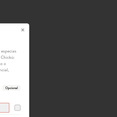
Close
y especias
 Chickú:
to o
cial,
Opcional