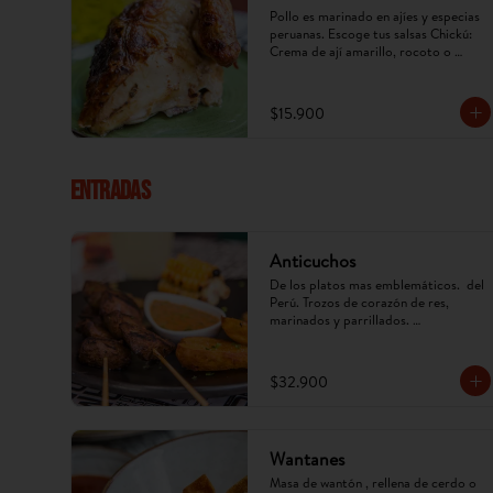
Pollo es marinado en ajíes y especias 
peruanas. Escoge tus salsas Chickú: 
Crema de ají amarillo, rocoto o 
chimichurri. (Imagen referencial, 
puede cambiar).
$15.900
ENTRADAS
Anticuchos
De los platos mas emblemáticos.  del 
Perú. Trozos de corazón de res, 
marinados y parrillados. 
Acompañados de papa, mazorca y ají 
anticuchero. (Imagen referencial, 
puede cambiar)
$32.900
Wantanes
Masa de wantón , rellena de cerdo o 