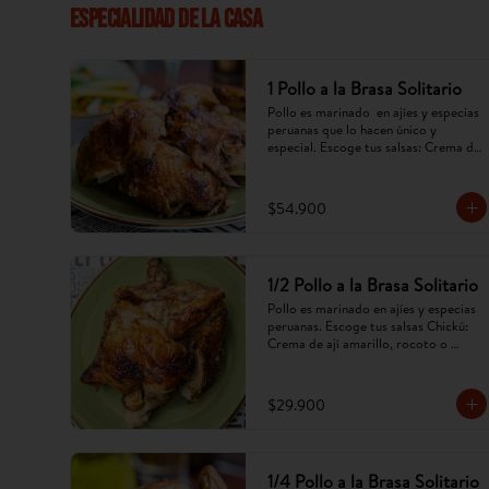
ESPECIALIDAD DE LA CASA
1 Pollo a la Brasa Solitario
Pollo es marinado  en ajíes y especias 
peruanas que lo hacen único y 
especial. Escoge tus salsas: Crema de 
ají amarillo, rocoto,chimichurri. 
(Imagen referencial, puede cambiar).
$54.900
1/2 Pollo a la Brasa Solitario
Pollo es marinado en ajíes y especias 
peruanas. Escoge tus salsas Chickú: 
Crema de ají amarillo, rocoto o 
chimichurri. (Imagen referencial, 
puede cambiar).
$29.900
1/4 Pollo a la Brasa Solitario