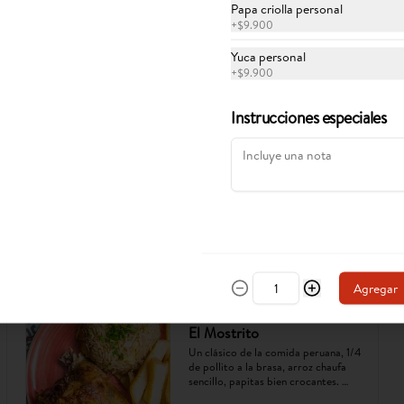
Papa criolla personal
+
$9.900
Yuca personal
+
$9.900
Instrucciones especiales
Arroz apastelado de cerdo
Arroz apastelado, cocinado en ají 
panca y ají amarillo, con vegetales. 
Cerdo dorado y jugoso, plátano 
maduro en cubos. Sabor criollo, 
intenso y reconfortante.
$45.900
Agregar
El Mostrito
Un clásico de la comida peruana, 1/4 
de pollito a la brasa, arroz chaufa 
sencillo, papitas bien crocantes. 
(Imagen referencial, puede cambiar).