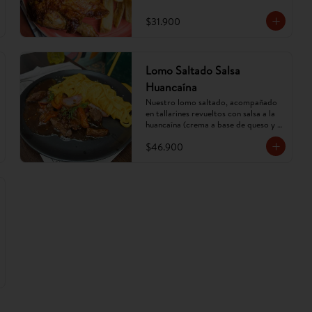
$31.900
Lomo Saltado Salsa
Huancaína
Nuestro lomo saltado, acompañado 
en tallarines revueltos con salsa a la 
huancaína (crema a base de queso y 
ají amarillo). (Imagen referencial, 
$46.900
puede cambiar).