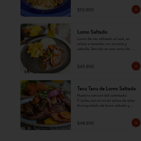
$55.900
Lomo Saltado
Lomo de res salteado al wok, en 
salsas orientales con tomate y 
cebolla. Servido en una cama de  
papa criolla frita y arroz. (Imagen 
referencial, puede cambiar).
$45.900
Tacu Tacu de Lomo Saltado
Nuestra version del calentado. 
Frijoles con arroz en salsas de ajíes. 
Acompañado de lomo saltado y 
tajadas. (Imagen referencial, puede 
cambiar).
$48.900