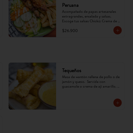
Peruana
Acompañado de papas artesanales 
extragrandes, ensalada y salsas. 
Escoge tus salsas Chickú: Crema de 
ají amarillo, rocoto o chimichurri. 
$26.900
(Imagen referencial, puede cambiar).
Tequeños
Masa de wantón rellena de pollo o de 
jamón y queso.  Servida con 
guacamole o crema de ají amarillo. 
(Imagen referencial, puede cambiar)