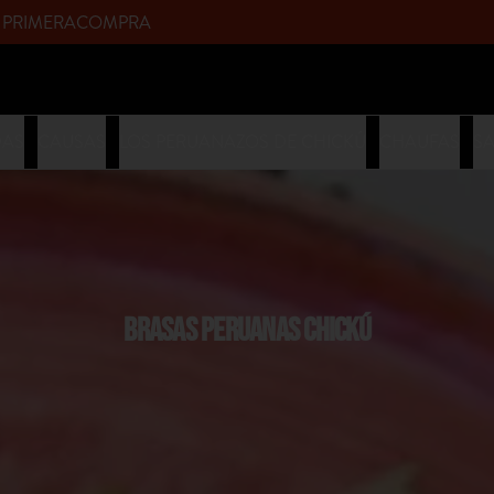
upòn PRIMERACOMPRA
DAS
CAUSAS
LOS PERUANAZOS DE CHICKÚ
CHAUFAS
S
BRASAS PERUANAS CHICKÚ