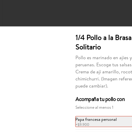
1/4 Pollo a la Brasa
Solitario
Pollo es marinado en ajíes 
Causa de Pollo
peruanas. Escoge tus salsas
Entrada fría. Pure de papa 
Crema de ají amarillo, roco
amarillamezclada con ají amarillo y 
chimichurri. (Imagen referen
limón. Sobre esta, aguacate, pollo 
con mayonesa de la casa. (Imagen 
puede cambiar).
referencial, puede cambiar).
$30.900
Acompaña tu pollo con
Seleccione al menos 1
Papa francesa personal
+
$9.900