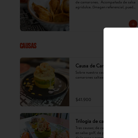
de camarones.  Acompañada de salsa 
agridulce. (Imagen referencial, puede 
cambiar) x 5 u.
CAUSAS
Causa de Camarones
Sobre nuestra causa; aguacate y 
camarones salteados en salsa golf.
$41.900
Trilogia de causas
Tres causas; de camarones salteados 
en salsa golf, de pollo en mayonesa 
de la casa y pescado en oliva.