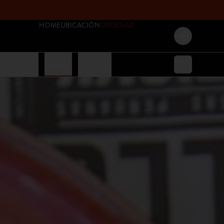
HOME
UBICACIÓN
ORDENAR
Login
ANDUCHES
Bebidas
POSTRES