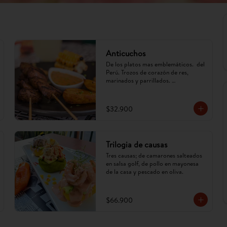
Anticuchos
De los platos mas emblemáticos.  del 
Perú. Trozos de corazón de res, 
marinados y parrillados. 
Acompañados de papa, mazorca y ají 
anticuchero. (Imagen referencial, 
puede cambiar)
$32.900
Trilogia de causas
Tres causas; de camarones salteados 
en salsa golf, de pollo en mayonesa 
de la casa y pescado en oliva.
$66.900