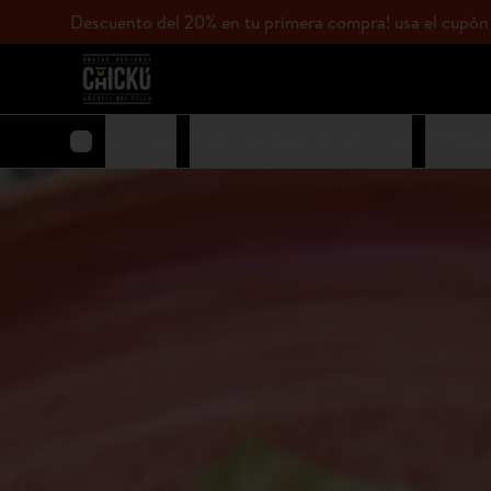
Descuento del 20% en tu primera compra! usa el c
Favoritos
ESPECIALIDAD DE LA CASA
ENTRA