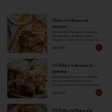
1 Pollo a la Brasa a la
peruana
Acompañado de papas artesanales 
extragrandes, ensalada y salsas. 
Escoge tus salsas Chickú: Crema de 
ají amarillo, rocoto o chimichurri. 
$92.900
(Imagen referencial, puede cambiar).
1/2 Pollo a la Brasal a la
peruana
Acompañado de papas artesanales 
extragrandes ensalada y salsas 
Escoge tus salsas Chickú: Crema de 
ají amarillo, rocoto o chimichurri. 
$47.900
(Imagen referencial, puede cambiar).
1/4 Pollo a la Brasa a la