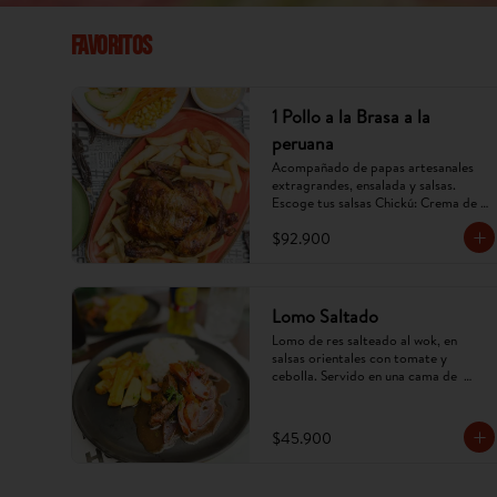
Favoritos
1 Pollo a la Brasa a la
peruana
Acompañado de papas artesanales 
extragrandes, ensalada y salsas. 
Escoge tus salsas Chickú: Crema de 
ají amarillo, rocoto o chimichurri. 
$92.900
(Imagen referencial, puede cambiar).
Lomo Saltado
Lomo de res salteado al wok, en 
salsas orientales con tomate y 
cebolla. Servido en una cama de  
papa criolla frita y arroz. (Imagen 
referencial, puede cambiar).
$45.900