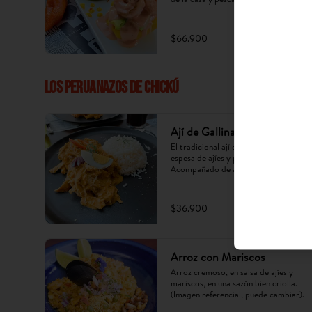
$66.900
LOS PERUANAZOS DE CHICKÚ
Ají de Gallina
El tradicional ají de gallina, crema 
espesa de ajíes y pollo desmechado. 
Acompañado de arroz cocido, papa, 
huevo y aceituna. (Imagen referencial, 
puede cambiar).
$36.900
Arroz con Mariscos
Arroz cremoso, en salsa de ajíes y 
mariscos, en una sazón bien criolla. 
(Imagen referencial, puede cambiar).