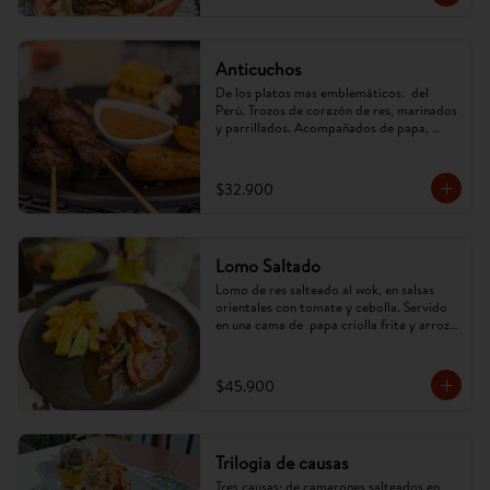
Anticuchos
De los platos mas emblemáticos.  del 
Perú. Trozos de corazón de res, marinados 
y parrillados. Acompañados de papa, 
mazorca y ají anticuchero. (Imagen 
referencial, puede cambiar)
$32.900
Lomo Saltado
Lomo de res salteado al wok, en salsas 
orientales con tomate y cebolla. Servido 
en una cama de  papa criolla frita y arroz. 
(Imagen referencial, puede cambiar).
$45.900
Trilogia de causas
Tres causas; de camarones salteados en 