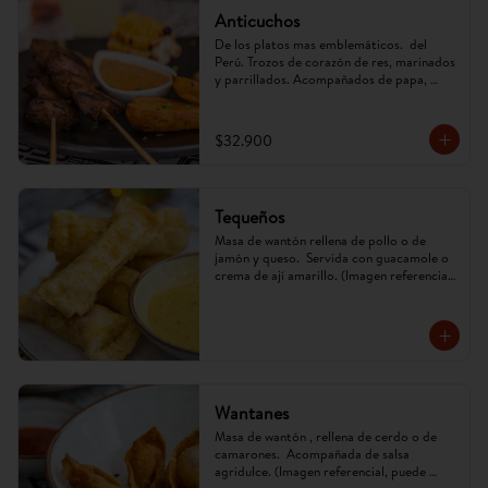
Anticuchos
De los platos mas emblemáticos.  del 
Perú. Trozos de corazón de res, marinados 
y parrillados. Acompañados de papa, 
mazorca y ají anticuchero. (Imagen 
referencial, puede cambiar)
$32.900
Tequeños
Masa de wantón rellena de pollo o de 
jamón y queso.  Servida con guacamole o 
crema de ají amarillo. (Imagen referencial, 
puede cambiar)
Wantanes
Masa de wantón , rellena de cerdo o de 
camarones.  Acompañada de salsa 
agridulce. (Imagen referencial, puede 