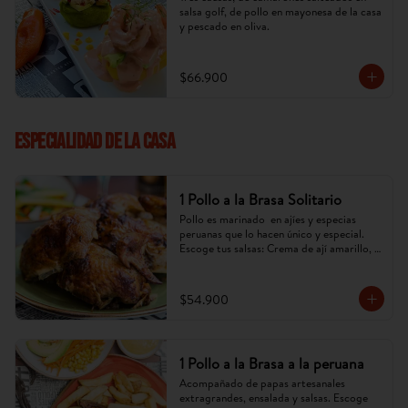
salsa golf, de pollo en mayonesa de la casa 
y pescado en oliva.
$66.900
ESPECIALIDAD DE LA CASA
1 Pollo a la Brasa Solitario
Pollo es marinado  en ajíes y especias 
peruanas que lo hacen único y especial. 
Escoge tus salsas: Crema de ají amarillo, 
rocoto,chimichurri. (Imagen referencial, 
puede cambiar).
$54.900
1 Pollo a la Brasa a la peruana
Acompañado de papas artesanales 
extragrandes, ensalada y salsas. Escoge 