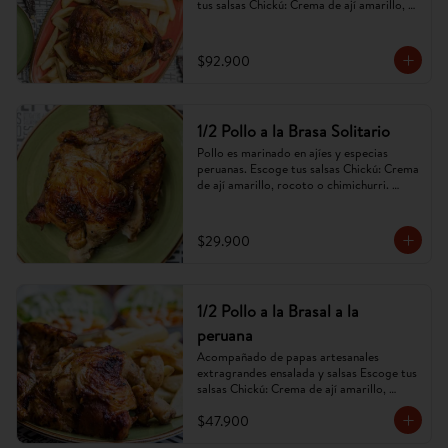
tus salsas Chickú: Crema de ají amarillo, 
rocoto o chimichurri. (Imagen referencial, 
puede cambiar).
$92.900
1/2 Pollo a la Brasa Solitario
Pollo es marinado en ajíes y especias 
peruanas. Escoge tus salsas Chickú: Crema 
de ají amarillo, rocoto o chimichurri. 
(Imagen referencial, puede cambiar).
$29.900
1/2 Pollo a la Brasal a la
peruana
Acompañado de papas artesanales 
extragrandes ensalada y salsas Escoge tus 
salsas Chickú: Crema de ají amarillo, 
rocoto o chimichurri. (Imagen referencial, 
$47.900
puede cambiar).