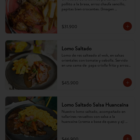
pollito a la brasa, arroz chaufa sencillo, 
papitas bien crocantes. (Imagen 
referencial, puede cambiar).
$31.900
Lomo Saltado
Lomo de res salteado al wok, en salsas 
orientales con tomate y cebolla. Servido 
en una cama de  papa criolla frita y arroz. 
(Imagen referencial, puede cambiar).
$45.900
Lomo Saltado Salsa Huancaína
Nuestro lomo saltado, acompañado en 
tallarines revueltos con salsa a la 
huancaína (crema a base de queso y ají 
amarillo). (Imagen referencial, puede 
cambiar).
$46.900