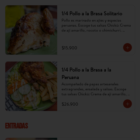
1/4 Pollo a la Brasa Solitario
Pollo es marinado en ajíes y especias 
peruanas. Escoge tus salsas Chickú: Crema 
de ají amarillo, rocoto o chimichurri. 
(Imagen referencial, puede cambiar).
$15.900
1/4 Pollo a la Brasa a la
Peruana
Acompañado de papas artesanales 
extragrandes, ensalada y salsas. Escoge 
tus salsas Chickú: Crema de ají amarillo, 
rocoto o chimichurri. (Imagen referencial, 
$26.900
puede cambiar).
ENTRADAS