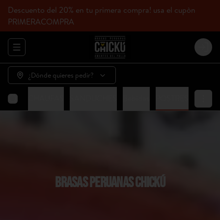
Descuento del 20% en tu primera compra! usa el cupòn
PRIMERACOMPRA
Abrir menu de navegación
Login
¿Dónde quieres pedir?
HICKÚ
CHAUFAS
SANDUCHES
Bebidas
POSTRES
BRASAS PERUANAS CHICKÚ