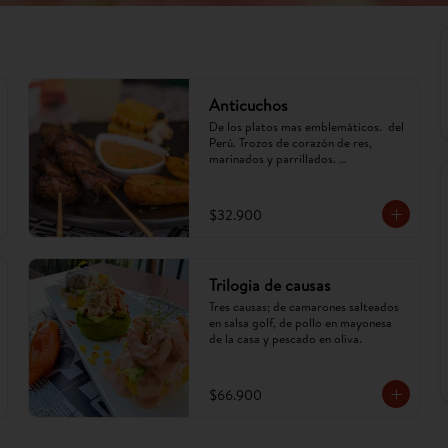
Anticuchos
De los platos mas emblemáticos.  del 
Perú. Trozos de corazón de res, 
marinados y parrillados. 
Acompañados de papa, mazorca y ají 
anticuchero. (Imagen referencial, 
puede cambiar)
$32.900
Trilogia de causas
Tres causas; de camarones salteados 
en salsa golf, de pollo en mayonesa 
de la casa y pescado en oliva.
$66.900