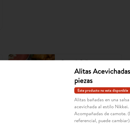
Causa de Pollo
Entrada fría. Pure de papa 
Alitas Acevichadas
amarillamezclada con ají amarillo y 
limón. Sobre esta, aguacate, pollo 
piezas
con mayonesa de la casa. (Imagen 
referencial, puede cambiar).
Este producto no esta disponible
$30.900
Alitas bañadas en una salsa
acevichada al estilo Nikkei.
Acompañadas de camote. (
referencial, puede cambiar)