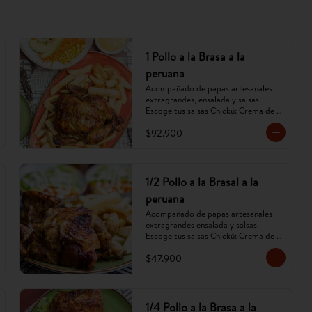
1 Pollo a la Brasa a la
peruana
Acompañado de papas artesanales 
extragrandes, ensalada y salsas. 
Escoge tus salsas Chickú: Crema de 
ají amarillo, rocoto o chimichurri. 
$92.900
(Imagen referencial, puede cambiar).
1/2 Pollo a la Brasal a la
peruana
Acompañado de papas artesanales 
extragrandes ensalada y salsas 
Escoge tus salsas Chickú: Crema de 
ají amarillo, rocoto o chimichurri. 
$47.900
(Imagen referencial, puede cambiar).
1/4 Pollo a la Brasa a la