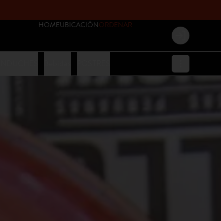
HOME
UBICACIÓN
ORDENAR
Login
ANDUCHES
Bebidas
POSTRES