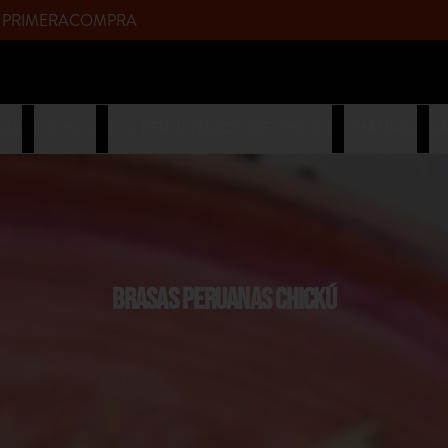
upòn PRIMERACOMPRA
DAS
CAUSAS
LOS PERUANAZOS DE CHICKÚ
CHAUFAS
S
BRASAS PERUANAS CHICKÚ