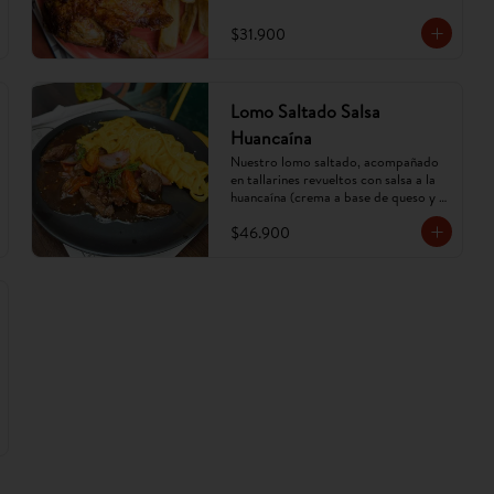
$31.900
Lomo Saltado Salsa
Huancaína
Nuestro lomo saltado, acompañado 
en tallarines revueltos con salsa a la 
huancaína (crema a base de queso y 
ají amarillo). (Imagen referencial, 
$46.900
puede cambiar).