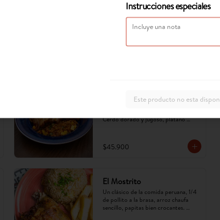
Instrucciones especiales
Arroz apastelado de cerdo
Este producto no esta dispon
Arroz apastelado, cocinado en ají 
panca y ají amarillo, con vegetales. 
Cerdo dorado y jugoso, plátano 
maduro en cubos. Sabor criollo, 
intenso y reconfortante.
$45.900
El Mostrito
Un clásico de la comida peruana, 1/4 
de pollito a la brasa, arroz chaufa 
sencillo, papitas bien crocantes. 
(Imagen referencial, puede cambiar).