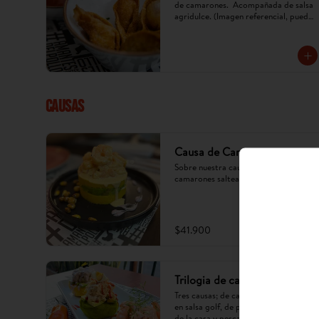
de camarones.  Acompañada de salsa 
agridulce. (Imagen referencial, puede 
cambiar) x 5 u.
CAUSAS
Causa de Camarones
Sobre nuestra causa; aguacate y 
camarones salteados en salsa golf.
$41.900
Trilogia de causas
Tres causas; de camarones salteados 
en salsa golf, de pollo en mayonesa 
de la casa y pescado en oliva.