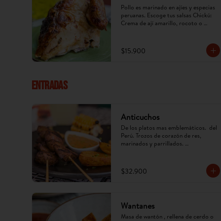
Pollo es marinado en ajíes y especias 
peruanas. Escoge tus salsas Chickú: 
Crema de ají amarillo, rocoto o 
chimichurri. (Imagen referencial, 
puede cambiar).
$15.900
ENTRADAS
Anticuchos
De los platos mas emblemáticos.  del 
Perú. Trozos de corazón de res, 
marinados y parrillados. 
Acompañados de papa, mazorca y ají 
anticuchero. (Imagen referencial, 
puede cambiar)
$32.900
Wantanes
Masa de wantón , rellena de cerdo o 