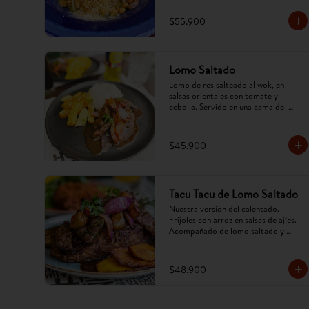
$55.900
Lomo Saltado
Lomo de res salteado al wok, en 
salsas orientales con tomate y 
cebolla. Servido en una cama de  
papa criolla frita y arroz. (Imagen 
referencial, puede cambiar).
$45.900
Tacu Tacu de Lomo Saltado
Nuestra version del calentado. 
Frijoles con arroz en salsas de ajíes. 
Acompañado de lomo saltado y 
tajadas. (Imagen referencial, puede 
cambiar).
$48.900