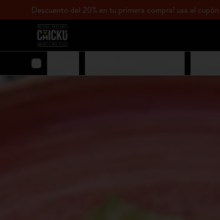
Descuento del 20% en tu primera compra! usa el c
Favoritos
ESPECIALIDAD DE LA CASA
ENTRA