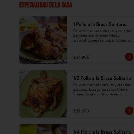
ESPECIALIDAD DE LA CASA
1 Pollo a la Brasa Solitario
Pollo es marinado  en ajíes y especias 
peruanas que lo hacen único y 
especial. Escoge tus salsas: Crema de 
ají amarillo, rocoto,chimichurri. 
(Imagen referencial, puede cambiar).
$54.900
1/2 Pollo a la Brasa Solitario
Pollo es marinado en ajíes y especias 
peruanas. Escoge tus salsas Chickú: 
Crema de ají amarillo, rocoto o 
chimichurri. (Imagen referencial, 
puede cambiar).
$29.900
1/4 Pollo a la Brasa Solitario