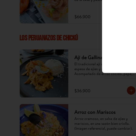
$66.900
LOS PERUANAZOS DE CHICKÚ
Ají de Gallina
El tradicional ají de gallina, crema 
espesa de ajíes y pollo desmechado. 
Acompañado de arroz cocido, papa, 
huevo y aceituna. (Imagen referencial, 
puede cambiar).
$36.900
Arroz con Mariscos
Arroz cremoso, en salsa de ajíes y 
mariscos, en una sazón bien criolla. 
(Imagen referencial, puede cambiar).