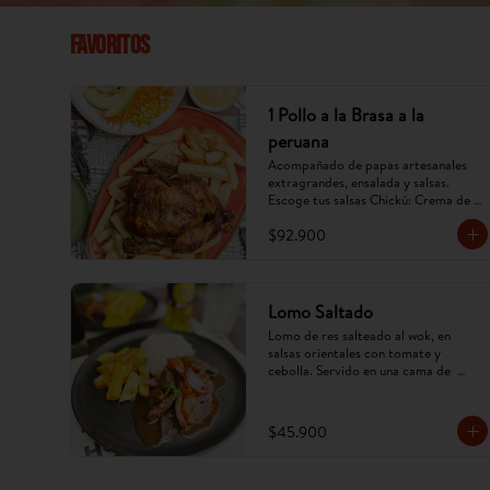
Favoritos
1 Pollo a la Brasa a la
peruana
Acompañado de papas artesanales 
extragrandes, ensalada y salsas. 
Escoge tus salsas Chickú: Crema de 
ají amarillo, rocoto o chimichurri. 
$92.900
(Imagen referencial, puede cambiar).
Lomo Saltado
Lomo de res salteado al wok, en 
salsas orientales con tomate y 
cebolla. Servido en una cama de  
papa criolla frita y arroz. (Imagen 
referencial, puede cambiar).
$45.900