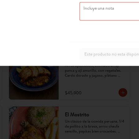
Este producto no esta dispon
Arroz apastelado de cerdo
Arroz apastelado, cocinado en ají 
panca y ají amarillo, con vegetales. 
Cerdo dorado y jugoso, plátano 
maduro en cubos. Sabor criollo, 
intenso y reconfortante.
$45.900
El Mostrito
Un clásico de la comida peruana, 1/4 
de pollito a la brasa, arroz chaufa 
sencillo, papitas bien crocantes. 
(Imagen referencial, puede cambiar).