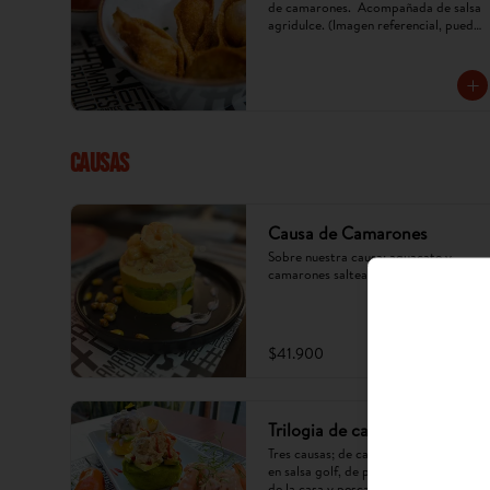
de camarones.  Acompañada de salsa 
agridulce. (Imagen referencial, puede 
cambiar) x 5 u.
CAUSAS
Causa de Camarones
Sobre nuestra causa; aguacate y 
camarones salteados en salsa golf.
$41.900
Trilogia de causas
Tres causas; de camarones salteados 
en salsa golf, de pollo en mayonesa 
de la casa y pescado en oliva.