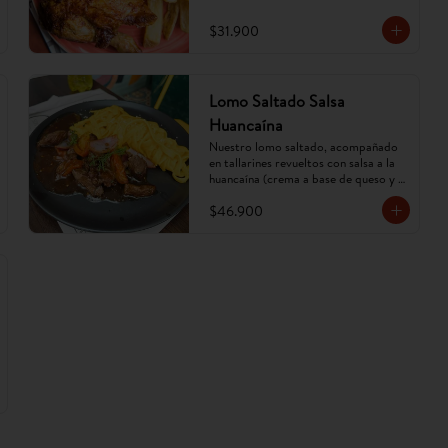
$31.900
Lomo Saltado Salsa
Huancaína
Nuestro lomo saltado, acompañado 
en tallarines revueltos con salsa a la 
huancaína (crema a base de queso y 
ají amarillo). (Imagen referencial, 
$46.900
puede cambiar).