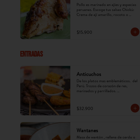
Pollo es marinado en ajíes y especias 
peruanas. Escoge tus salsas Chickú: 
Crema de ají amarillo, rocoto o 
chimichurri. (Imagen referencial, 
puede cambiar).
$15.900
ENTRADAS
Anticuchos
De los platos mas emblemáticos.  del 
Perú. Trozos de corazón de res, 
marinados y parrillados. 
Acompañados de papa, mazorca y ají 
anticuchero. (Imagen referencial, 
puede cambiar)
$32.900
Wantanes
Masa de wantón , rellena de cerdo o 