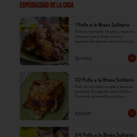
ESPECIALIDAD DE LA CASA
1 Pollo a la Brasa Solitario
Pollo es marinado  en ajíes y especias 
peruanas que lo hacen único y 
especial. Escoge tus salsas: Crema de 
ají amarillo, rocoto,chimichurri. 
(Imagen referencial, puede cambiar).
$54.900
1/2 Pollo a la Brasa Solitario
Pollo es marinado en ajíes y especias 
peruanas. Escoge tus salsas Chickú: 
Crema de ají amarillo, rocoto o 
chimichurri. (Imagen referencial, 
puede cambiar).
$29.900
1/4 Pollo a la Brasa Solitario