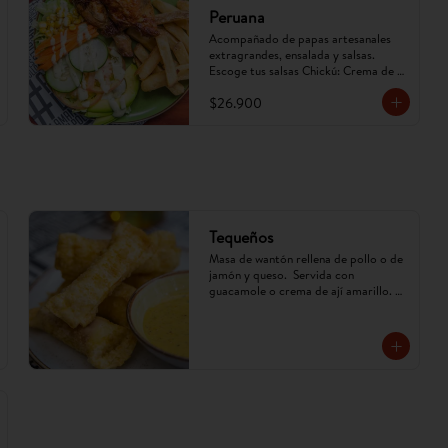
Peruana
Acompañado de papas artesanales 
extragrandes, ensalada y salsas. 
Escoge tus salsas Chickú: Crema de 
ají amarillo, rocoto o chimichurri. 
$26.900
(Imagen referencial, puede cambiar).
Tequeños
Masa de wantón rellena de pollo o de 
jamón y queso.  Servida con 
guacamole o crema de ají amarillo. 
(Imagen referencial, puede cambiar)