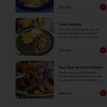
$55.900
Lomo Saltado
Lomo de res salteado al wok, en 
salsas orientales con tomate y 
cebolla. Servido en una cama de  
papa criolla frita y arroz. (Imagen 
referencial, puede cambiar).
$45.900
Tacu Tacu de Lomo Saltado
Nuestra version del calentado. 
Frijoles con arroz en salsas de ajíes. 
Acompañado de lomo saltado y 
tajadas. (Imagen referencial, puede 
cambiar).
$48.900