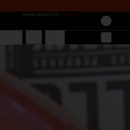
HOME
UBICACIÓN
ORDENAR
Login
ANDUCHES
Bebidas
POSTRES