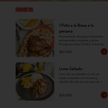
Favoritos
1 Pollo a la Brasa a la
peruana
Acompañado de papas artesanales 
extragrandes, ensalada y salsas. 
Escoge tus salsas Chickú: Crema de 
ají amarillo, rocoto o chimichurri. 
$92.900
(Imagen referencial, puede cambiar).
Lomo Saltado
Lomo de res salteado al wok, en 
salsas orientales con tomate y 
cebolla. Servido en una cama de  
papa criolla frita y arroz. (Imagen 
referencial, puede cambiar).
$45.900