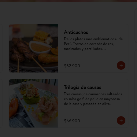
Anticuchos
De los platos mas emblemáticos.  del 
Perú. Trozos de corazón de res, 
marinados y parrillados. 
Acompañados de papa, mazorca y ají 
anticuchero. (Imagen referencial, 
puede cambiar)
$32.900
Trilogia de causas
Tres causas; de camarones salteados 
en salsa golf, de pollo en mayonesa 
de la casa y pescado en oliva.
$66.900