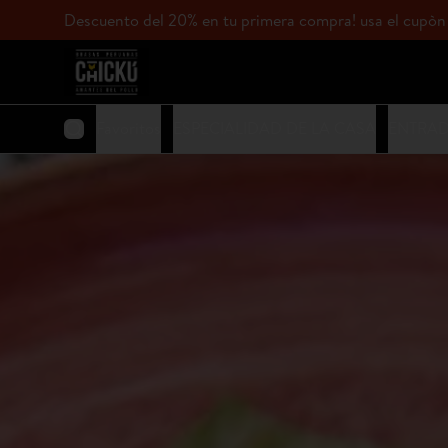
Descuento del 20% en tu primera compra! usa el c
Favoritos
ESPECIALIDAD DE LA CASA
ENTRA