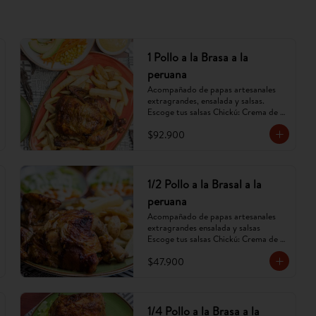
1 Pollo a la Brasa a la
peruana
Acompañado de papas artesanales 
extragrandes, ensalada y salsas. 
Escoge tus salsas Chickú: Crema de 
ají amarillo, rocoto o chimichurri. 
$92.900
(Imagen referencial, puede cambiar).
1/2 Pollo a la Brasal a la
peruana
Acompañado de papas artesanales 
extragrandes ensalada y salsas 
Escoge tus salsas Chickú: Crema de 
ají amarillo, rocoto o chimichurri. 
$47.900
(Imagen referencial, puede cambiar).
1/4 Pollo a la Brasa a la