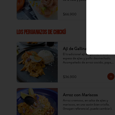
$66.900
LOS PERUANAZOS DE CHICKÚ
Ají de Gallina
El tradicional ají de gallina, crema 
espesa de ajíes y pollo desmechado. 
Acompañado de arroz cocido, papa, 
huevo y aceituna. (Imagen referencial, 
puede cambiar).
$36.900
Arroz con Mariscos
Arroz cremoso, en salsa de ajíes y 
mariscos, en una sazón bien criolla. 
(Imagen referencial, puede cambiar).