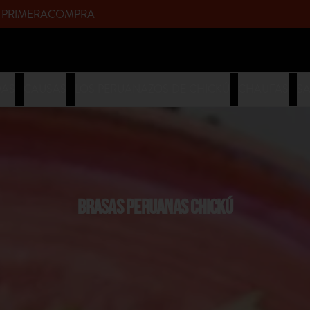
upòn PRIMERACOMPRA
DAS
CAUSAS
LOS PERUANAZOS DE CHICKÚ
CHAUFAS
S
BRASAS PERUANAS CHICKÚ